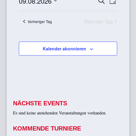
09.08.2026
Suche
2026
Tag
ANSICH
SUCHE
Datum
NAVIGA
UND
wählen.
ANSICHTE
Nächster Tag
Vorheriger Tag
NAVIGATI
Kalender abonnieren
NÄCHSTE EVENTS
Es sind keine anstehenden Veranstaltungen vorhanden.
KOMMENDE TURNIERE