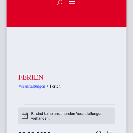
FERIEN
Veranstaltungen
Ferien
VERANSTALTUNGEN
FÜR
Es sind keine anstehenden Veranstaltungen
Hinweis
vorhanden.
09.
AUGUST
VERANSTA
VERAN