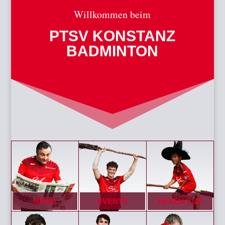
Willkommen beim
PTSV KONSTANZ
BADMINTON
NEWS
EVENTS
HEXEN-CUP