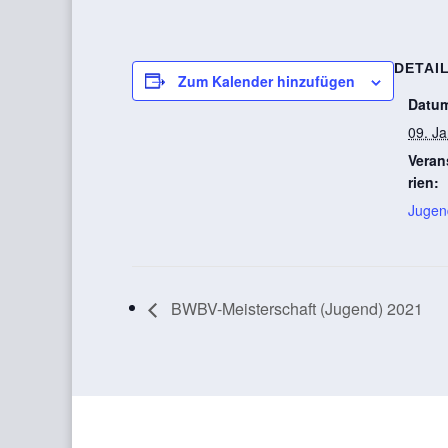
DETAI
Zum Kalender hinzufügen
Datu
09. J
Veran
rien:
Jugen
BWBV-Meisterschaft (Jugend) 2021