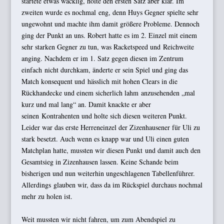
startete etwas wacklig, holte den ersten Satz aber klar. Im
zweiten wurde es nochmal eng, denn Huys Gegner spielte sehr
ungewohnt und machte ihm damit größere Probleme. Dennoch
ging der Punkt an uns. Robert hatte es im 2. Einzel mit einem
sehr starken Gegner zu tun, was Racketspeed und Reichweite
anging. Nachdem er im 1. Satz gegen diesen im Zentrum
einfach nicht durchkam, änderte er sein Spiel und ging das
Match konsequent und hässlich mit hohen Clears in die
Rückhandecke und einem sicherlich lahm anzusehenden „mal
kurz und mal lang“ an. Damit knackte er aber
seinen Kontrahenten und holte sich diesen weiteren Punkt.
Leider war das erste Herreneinzel der Zizenhausener für Uli zu
stark besetzt. Auch wenn es knapp war und Uli einen guten
Matchplan hatte, mussten wir diesen Punkt und damit auch den
Gesamtsieg in Zizenhausen lassen. Keine Schande beim
bisherigen und nun weiterhin ungeschlagenen Tabellenführer.
Allerdings glauben wir, dass da im Rückspiel durchaus nochmal
mehr zu holen ist.
Weit mussten wir nicht fahren, um zum Abendspiel zu