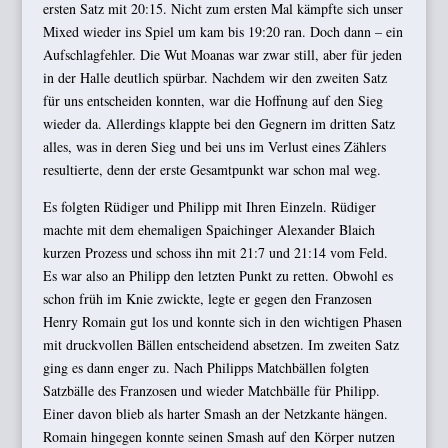
ersten Satz mit 20:15. Nicht zum ersten Mal kämpfte sich unser
Mixed wieder ins Spiel um kam bis 19:20 ran. Doch dann – ein
Aufschlagfehler. Die Wut Moanas war zwar still, aber für jeden
in der Halle deutlich spürbar. Nachdem wir den zweiten Satz
für uns entscheiden konnten, war die Hoffnung auf den Sieg
wieder da. Allerdings klappte bei den Gegnern im dritten Satz
alles, was in deren Sieg und bei uns im Verlust eines Zählers
resultierte, denn der erste Gesamtpunkt war schon mal weg.
Es folgten Rüdiger und Philipp mit Ihren Einzeln. Rüdiger
machte mit dem ehemaligen Spaichinger Alexander Blaich
kurzen Prozess und schoss ihn mit 21:7 und 21:14 vom Feld.
Es war also an Philipp den letzten Punkt zu retten. Obwohl es
schon früh im Knie zwickte, legte er gegen den Franzosen
Henry Romain gut los und konnte sich in den wichtigen Phasen
mit druckvollen Bällen entscheidend absetzen. Im zweiten Satz
ging es dann enger zu. Nach Philipps Matchbällen folgten
Satzbälle des Franzosen und wieder Matchbälle für Philipp.
Einer davon blieb als harter Smash an der Netzkante hängen.
Romain hingegen konnte seinen Smash auf den Körper nutzen