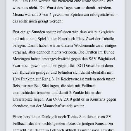
nie… am Ende werden die vielleicht eine Rolle spielen? Wir
wissen es nicht. Die Wurst des Tages war er damit trotzdem.
Moana war mit 3 von 4 gewonnen Spielen am erfolgreichsten –
das sollte noch gesagt werden!
Erst einige Stunden später erfuhren wir, dass wir punktgleich
und mit einem Spiel hinter Feuerbach Platz Zwei der Tabelle
belegen. Damit haben wir an diesem Wochenende zwar einiges
vergeigt, aber dennoch nichts verloren. Die Dritten im Bunde
Metzingen haben ersatzgeschwächt gegen den SSV Waghäusel
zwar noch gewonnen, aber gegen die TSG Dossenheim dann
den Kürzeren gezogen und befinden sich damit ebenfalls mit
10:4 Punkten auf Rang 3. In Reichweite ist zudem noch unser
Reisepartner Bad Säckingen, die sich mit Fellbach
unentschieden trennten und damit 2 Punkte hinter der
Dreierspitze liegen. Am 09.02.2019 geht es in Konstanz gegen
ebendiese mit der Mannschaftsrunde weiter.
Einen herzlichen Dank gilt noch Tobias Samtleben vom SV
Fellbach, der die nachfolgenden Fotos derjenigen Konstanzer
gemacht hat, denen in Fellbach aktuell Trainingsasyl gewährt