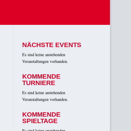
NÄCHSTE EVENTS
Es sind keine anstehenden
Veranstaltungen vorhanden.
KOMMENDE
TURNIERE
Es sind keine anstehenden
Veranstaltungen vorhanden.
STALTUNGEN
ANSTALTUNG
ICHTEN-
KOMMENDE
IGATION
SPIELTAGE
TEN,
Es sind keine anstehenden