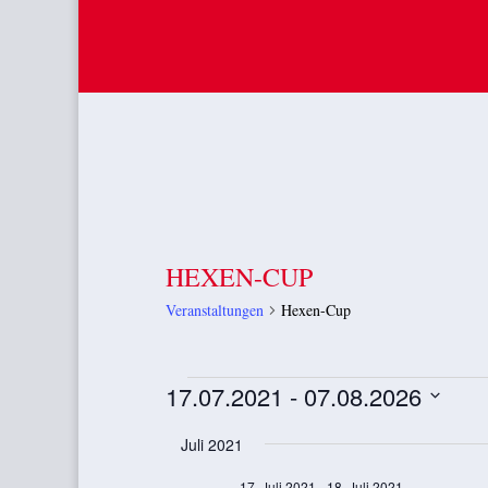
HEXEN-CUP
Veranstaltungen
Hexen-Cup
VERANSTALTUNGEN
17.07.2021
 - 
07.08.2026
Datum
Juli 2021
wählen.
17. Juli 2021
-
18. Juli 2021